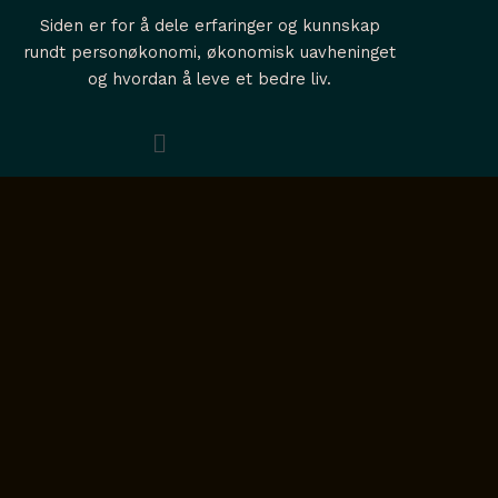
a
u
e
i
e
Siden er for å dele erfaringer og kunnskap
g
b
d
f
rundt personøkonomi, økonomisk uavheninget
og hvordan å leve et bedre liv.
r
e
i
y
a
n
Menu
m