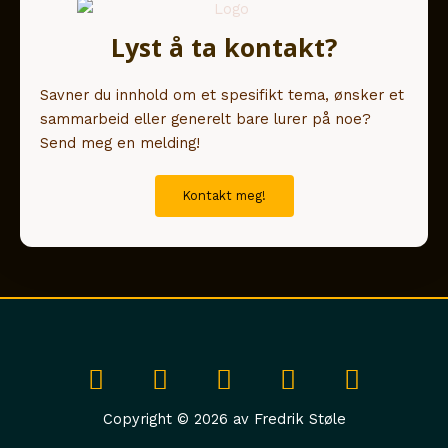
Lyst å ta kontakt?
Savner du innhold om et spesifikt tema, ønsker et
sammarbeid eller generelt bare lurer på noe?
Send meg en melding!
Kontakt meg!
I
Y
L
S
A
n
o
i
p
p
s
u
n
o
p
Copyright © 2026 av Fredrik Støle
t
t
k
t
l