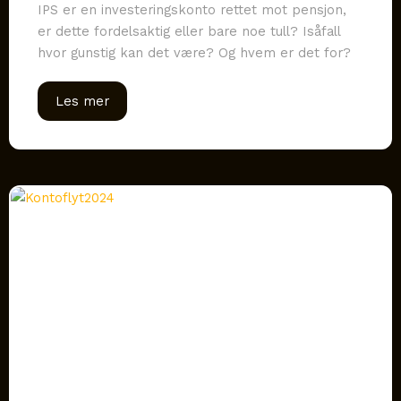
IPS er en investeringskonto rettet mot pensjon,
er dette fordelsaktig eller bare noe tull? Isåfall
hvor gunstig kan det være? Og hvem er det for?
Les mer