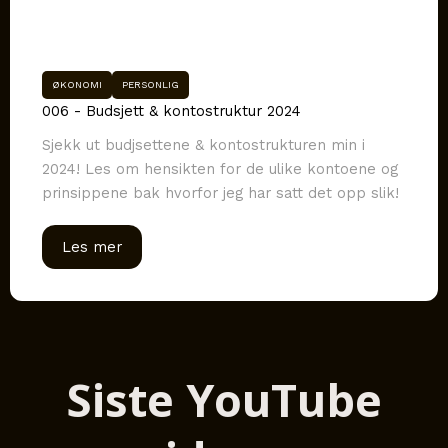
ØKONOMI
PERSONLIG
006 - Budsjett & kontostruktur 2024
Sjekk ut budjsettene & kontostrukturen min i
2024! Les om hensikten for de ulike kontoene og
prinsippene bak hvorfor jeg har satt det opp slik!
Les mer
Siste YouTube