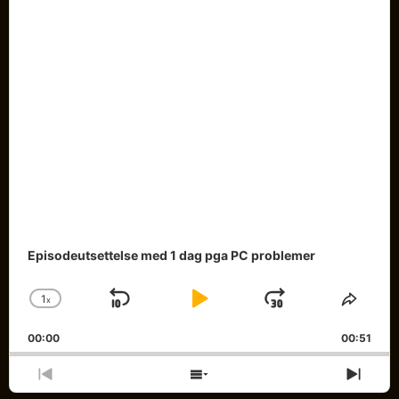
Episodeutsettelse med 1 dag pga PC problemer
1
x
Skip
Play
Jump
Change
Share
Playback
This
Backward
Pause
Forward
00:00
Rate
00:51
Episo
Previous
Show
Next