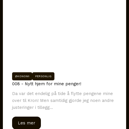
ØKONOMI
PERSONLIG
008 - Nytt hjem for mine penger!
Da var det endelig på tide å flytte pengene mine
over til Kron! Men samtidig gjorde jeg noen andre
justeringer i tillegg...
Les mer