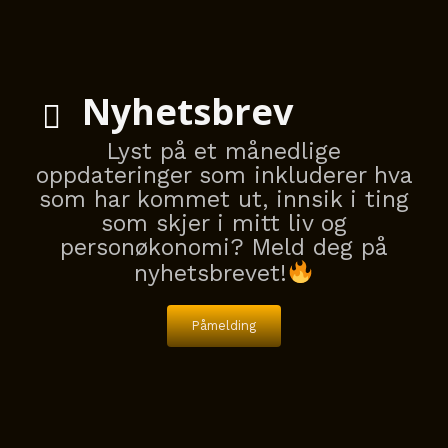
Episode
Episodes
Epis
List
Nyhetsbrev
Lyst på et månedlige
oppdateringer som inkluderer hva
som har kommet ut, innsik i ting
som skjer i mitt liv og
personøkonomi? Meld deg på
nyhetsbrevet!
Påmelding