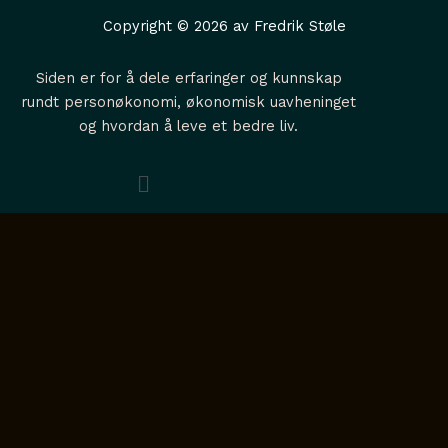
s
u
n
o
p
Copyright © 2026 av Fredrik Støle
t
t
k
t
l
a
u
e
i
e
Siden er for å dele erfaringer og kunnskap
g
b
d
f
rundt personøkonomi, økonomisk uavheninget
og hvordan å leve et bedre liv.
r
e
i
y
a
n
Menu
m