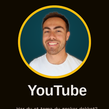
YouTube
Har du et tema du ønsker dekket?