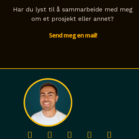
Har du lyst til å sammarbeide med meg
om et prosjekt eller annet?
Send meg en mail!
I
Y
L
S
A
n
o
i
p
p