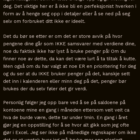
deg. Det viktige her er å ikke bli en perfeksjonist hverken i
form av å henge seg opp i detaljer eller å se ned på seg
selv om forbruket ditt ikke er ideelt.
Det du bør se etter er om det er store avvik på hvor
pengene dine går som IKKE samsvarer med verdiene dine,
noe du faktisk ikke har lyst å bruke penger på! Om du
finner noe av dette, da kan det være lurt å ta tiltak å kutte.
Men også om du har valgt at noe ER en prioritering for deg
og du ser at du IKKE bruker penger på det, kanskje sett
det inn i kalenderen eller minn deg på det, penger bør
brukes der du selv føler det gir verdi.
Personlig følger jeg opp bare ved å se på saldoene på
kontoene mine en gang i måneden ettersom veit veit ca
hva de burde være, dette tar under 1min. En gang i året
gjør jeg en oppstilling for å se hvor alt gikk som jeg ofte
gjør i Excel. Jeg ser ikke på månedlige regnskaper om ikke