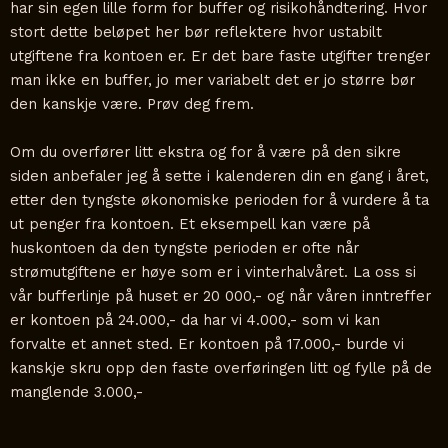
har sin egen lille form for buffer og risikohåndtering. Hvor
stort dette beløpet her bør reflektere hvor ustabilt
utgiftene fra kontoen er. Er det bare faste utgifter trenger
man ikke en buffer, jo mer variabelt det er jo større bør
den kanskje være. Prøv deg frem.
Om du overfører litt ekstra og for å være på den sikre
siden anbefaler jeg å sette i kalenderen din en gang i året,
etter den tyngste økonomiske perioden for å vurdere å ta
ut penger fra kontoen. Et eksempell kan være på
huskontoen da den tyngste perioden er ofte når
strømutgiftene er høye som er i vinterhalvåret. La oss si
vår bufferlinje på huset er 20 000,- og når våren inntreffer
er kontoen på 24.000,- da har vi 4.000,- som vi kan
forvalte et annet sted. Er kontoen på 17.000,- burde vi
kanskje skru opp den faste overføringen litt og fylle på de
manglende 3.000,-