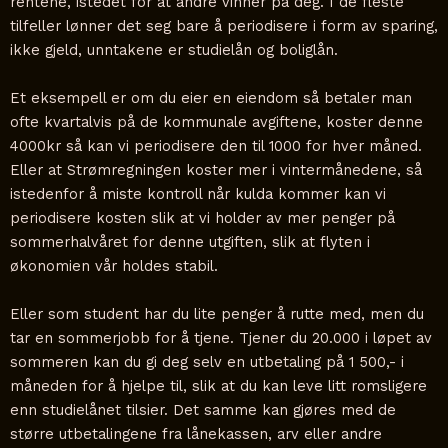
rentene, istedet for at andre vinner på deg. I de fleste
tilfeller lønner det seg bare å periodisere i form av sparing,
ikke gjeld, unntakene er studielån og boliglån.
Et eksempell er om du eier en eiendom så betaler man
ofte kvartalvis på de kommunale avgiftene, koster denne
4000kr så kan vi periodisere den til 1000 for hver måned.
Eller at Strømregningen koster mer i vintermånedene, så
istedenfor å miste kontroll når kulda kommer kan vi
periodisere kosten slik at vi holder av mer penger på
sommerhalvåret for denne utgiften, slik at flyten i
økonomien vår holdes stabil.
Eller som student har du lite penger å rutte med, men du
tar en sommerjobb for å tjene. Tjener du 20.000 i løpet av
sommeren kan du gi deg selv en utbetaling på 1 500,- i
måneden for å hjelpe til, slik at du kan leve litt romsligere
enn studielånet tilsier. Det samme kan gjøres med de
større utbetalingene fra lånekassen, arv eller andre