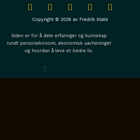
I
Y
L
S
A
n
o
i
p
p
s
u
n
o
p
Copyright © 2026 av Fredrik Støle
t
t
k
t
l
a
u
e
i
e
Siden er for å dele erfaringer og kunnskap
g
b
d
f
rundt personøkonomi, økonomisk uavheninget
og hvordan å leve et bedre liv.
r
e
i
y
a
n
Menu
m